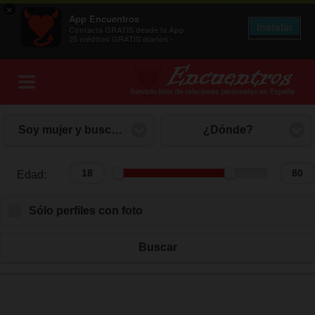
×
App Encuentros
Instalar
Contacta GRATIS desde la App
25 créditos GRATIS diarios -
Soy mujer y busco hombre
¿Dónde?
Edad:
Edad:
Sólo perfiles con foto
Buscar