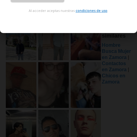
Al acceder aceptas nuestras
condiciones de uso
.
Búsquedas
similares
Hombre
Busca Mujer
en Zamora
|
Contactos
en Zamora
|
Chicos en
Zamora