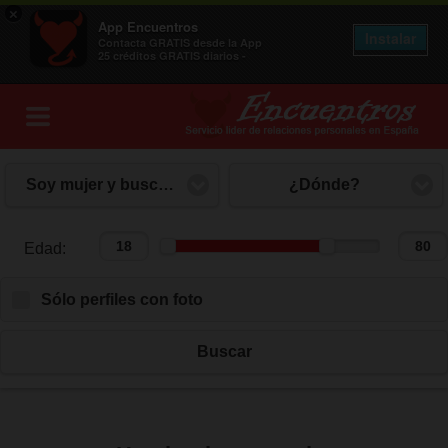
×
App Encuentros
Instalar
Contacta GRATIS desde la App
25 créditos GRATIS diarios -
Soy mujer y busco hombre
¿Dónde?
Edad:
Edad:
Sólo perfiles con foto
Buscar