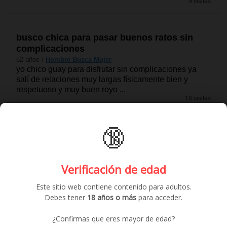
9 visitas
busco chica para pasar buenos ratos sin
complicaciones
52 años /
Hombre Busca Mujer
yo chico guay para disfrutar sin complicaciones ya
salí de relaciones muy largas físicamente bien y
respetuoso y muy buen royo ...
18 visitas
🔞
Verificación de edad
Este sitio web contiene contenido para adultos.
Debes tener
18 años o más
para acceder.
¿Confirmas que eres mayor de edad?