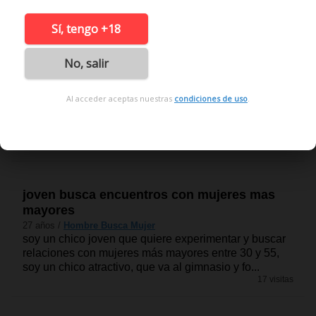
Sí, tengo +18
No, salir
busco mujer para lo que surja
20 años /
Hombre Busca Mujer
Al acceder aceptas nuestras
condiciones de uso
.
busco a una mujer muscul*sa, que vaya al gym, que
tenga un cuerpo definido, etc para que me pueda
enganchar al deporte porque quiero cambiar mi físic...
14 visitas
joven busca encuentros con mujeres mas
mayores
27 años /
Hombre Busca Mujer
soy un chico joven que quiere experimentar y buscar
relaciones con mujeres más mayores entre 30 y 55,
soy un chico atractivo, que va al gimnasio y fo...
17 visitas