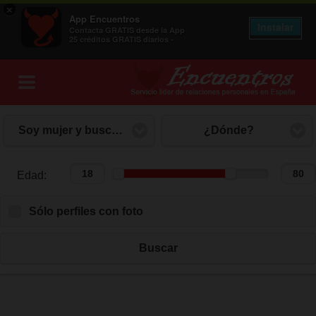
×
App Encuentros
Instalar
Contacta GRATIS desde la App
25 créditos GRATIS diarios -
Soy mujer y busco hombre
¿Dónde?
Edad:
Edad:
Sólo perfiles con foto
Buscar