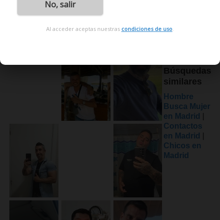
No, salir
Al acceder aceptas nuestras
condiciones de uso
.
Búsquedas
similares
Hombre
Busca Mujer
en Madrid
|
Contactos
en Madrid
|
Chicos en
Madrid