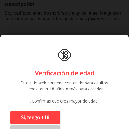
Descripción
Soy cariñoso atrevido morb*so y muy caliente. Me gustan
las maduras y casadas k les gustan mas jóvenes k ellas
Contactar gratis
🔞
Anuncios similares
Verificación de edad
Este sitio web contiene contenido para adultos.
Debes tener
18 años o más
para acceder.
¿Confirmas que eres mayor de edad?
Sí, tengo +18