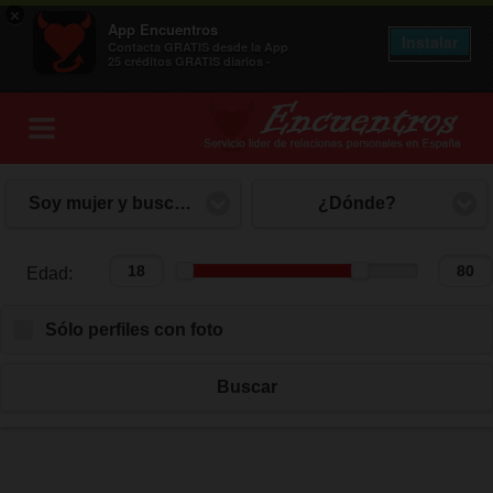
×
App Encuentros
Instalar
Contacta GRATIS desde la App
25 créditos GRATIS diarios -
Soy mujer y busco hombre
¿Dónde?
Edad:
Edad:
Sólo perfiles con foto
Buscar