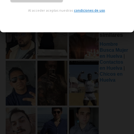
Al acceder aceptas nuestras
condiciones de uso
.
Búsquedas
similares
Hombre
Busca Mujer
en Huelva
|
Contactos
en Huelva
|
Chicos en
Huelva