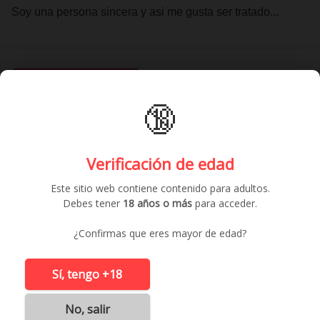
Soy una persona sincera y asi me gusta ser tratado...
Contactar gratis
🔞
Anuncios similares
Verificación de edad
Este sitio web contiene contenido para adultos.
Debes tener
18 años o más
para acceder.
¿Confirmas que eres mayor de edad?
Sí, tengo +18
No, salir