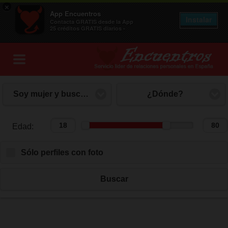
×
App Encuentros
Instalar
Contacta GRATIS desde la App
25 créditos GRATIS diarios -
Soy mujer y busco hombre
¿Dónde?
Edad:
Edad:
Sólo perfiles con foto
Buscar