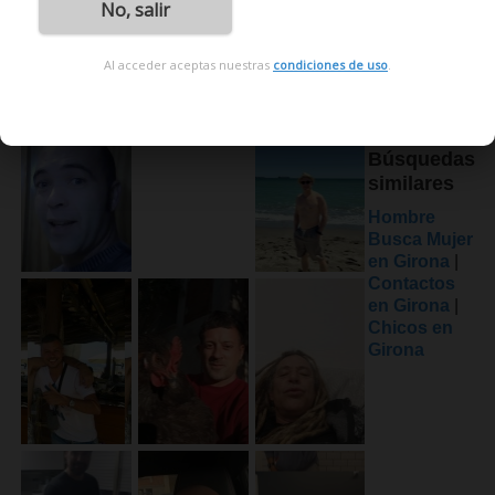
No, salir
Al acceder aceptas nuestras
condiciones de uso
.
Búsquedas
similares
Hombre
Busca Mujer
en Girona
|
Contactos
en Girona
|
Chicos en
Girona