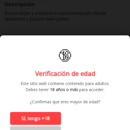
Descripción
Busco mujer y empezar a conocernos,salir donde
queramos y pasarlo bien juntos
Contactar gratis
🔞
Anuncios similares
Verificación de edad
Este sitio web contiene contenido para adultos.
Debes tener
18 años o más
para acceder.
¿Confirmas que eres mayor de edad?
Sí, tengo +18