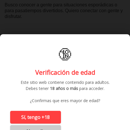
Busco conocer a gente para situaciones esporádicas o
para pasatiempos divertidos. Quiero conectar con gente y
disfrutar.
Contactar gratis
🔞
Anuncios similares
Verificación de edad
Este sitio web contiene contenido para adultos.
Debes tener
18 años o más
para acceder.
¿Confirmas que eres mayor de edad?
Sí, tengo +18