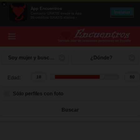
×
App Encuentros
Instalar
Contacta GRATIS desde la App
25 créditos GRATIS diarios -
Soy mujer y busco hombre
¿Dónde?
Edad:
Edad:
Sólo perfiles con foto
Buscar