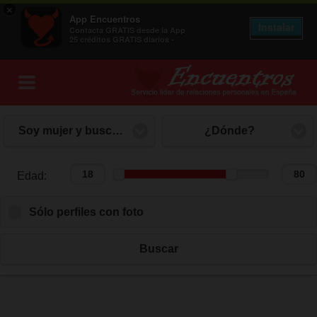
×
App Encuentros
Instalar
Contacta GRATIS desde la App
25 créditos GRATIS diarios -
Soy mujer y busco hombre
¿Dónde?
Edad:
Edad:
Sólo perfiles con foto
Buscar