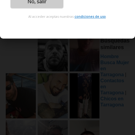
No, salir
Al acceder aceptas nuestras
condiciones de uso
.
Búsquedas
similares
Hombre
Busca Mujer
en
Tarragona
|
Contactos
en
Tarragona
|
Chicos en
Tarragona