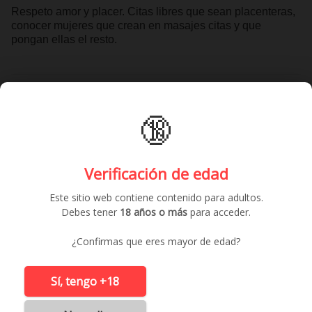
Respeto amor y placer. Citas libres que sean placenteras,
conocer mujeres que crean en masajes citas y que
pongan ellas el resto.
Contactar gratis
🔞
Anuncios similares
Verificación de edad
Este sitio web contiene contenido para adultos.
Debes tener
18 años o más
para acceder.
¿Confirmas que eres mayor de edad?
Sí, tengo +18