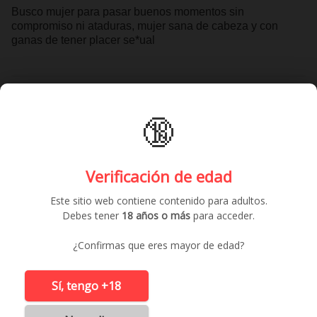
Busco mujer para pasar buenos momentos sin
compromiso ni ataduras, mujer sana de cabeza y con
ganas de tener placer se*ual
Contactar gratis
🔞
Anuncios similares
Verificación de edad
Este sitio web contiene contenido para adultos.
Debes tener
18 años o más
para acceder.
¿Confirmas que eres mayor de edad?
Sí, tengo +18