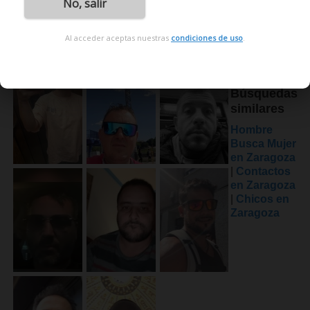
No, salir
Al acceder aceptas nuestras
condiciones de uso
.
Búsquedas
similares
Hombre
Busca Mujer
en Zaragoza
|
Contactos
en Zaragoza
|
Chicos en
Zaragoza