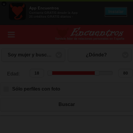
×
App Encuentros
Instalar
Contacta GRATIS desde la App
25 créditos GRATIS diarios -
Soy mujer y busco hombre
¿Dónde?
Edad:
Edad:
Sólo perfiles con foto
Buscar