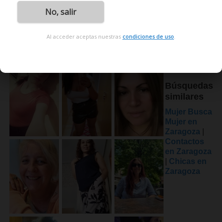
No, salir
Al acceder aceptas nuestras
condiciones de uso
.
Búsquedas
similares
Mujer Busca
Mujer en
Zaragoza
|
Contactos
en Zaragoza
|
Chicas en
Zaragoza