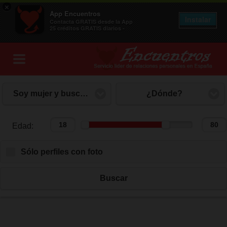
×
App Encuentros
Instalar
Contacta GRATIS desde la App
25 créditos GRATIS diarios -
Soy mujer y busco mujer
¿Dónde?
Edad:
Edad:
Sólo perfiles con foto
Buscar