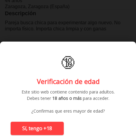
44 años
Zaragoza, Zaragoza (España)
Descripción
Pareja busca chica para experimentar algo nuevo. No
importa físico. Importa chica limpia y con ganas
🔞
Contactar gratis
Anuncios similares
Verificación de edad
Este sitio web contiene contenido para adultos.
Debes tener
18 años o más
para acceder.
¿Confirmas que eres mayor de edad?
Sí, tengo +18