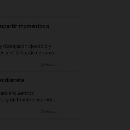
ompartir momentos o
 trabajador. vivo solo y
osas más despacio de como
140 visitas
r discreta
 para encuentros
 yo soy un hombre educado,
.
31 visitas