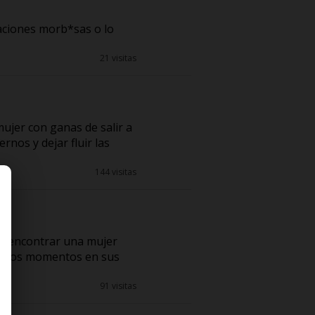
aciones morb*sas o lo
21 visitas
ujer con ganas de salir a
rnos y dejar fluir las
144 visitas
ía encontrar una mujer
gunos momentos en sus
91 visitas