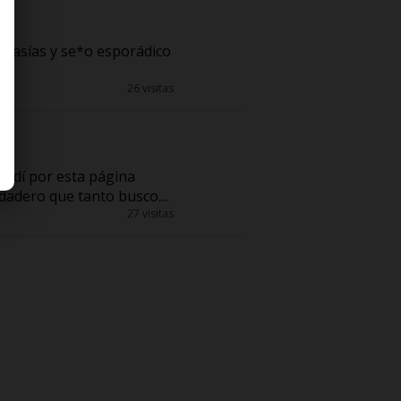
ntasías y se*o esporádico
26 visitas
cidí por esta página
dadero que tanto busco....
27 visitas