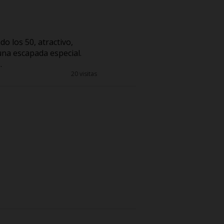
o los 50, atractivo,
una escapada especial.
.
20 visitas