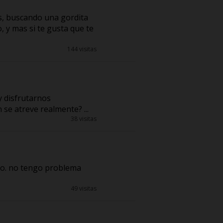
s, buscando una gordita
, y mas si te gusta que te
144 visitas
y disfrutarnos
se atreve realmente? ...
38 visitas
to. no tengo problema
49 visitas