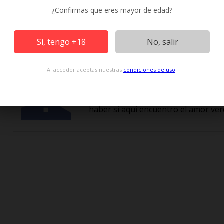
kasado
¿Confirmas que eres mayor de edad?
52 años /
Hombre Busca Mujer
soy hombre casado con ganas de fa
un saludo...
Sí, tengo +18
No, salir
Al acceder aceptas nuestras
condiciones de uso
.
busco el amor
29 años /
Hombre Busca Mujer
busco el amor despues de tiempo de
haber si aqui encuentro el amor ver