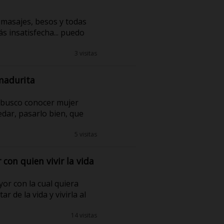
r.masajes, besos y todas
s insatisfecha... puedo
3 visitas
 madurita
, busco conocer mujer
dar, pasarlo bien, que
5 visitas
con quien vivir la vida
or con la cual quiera
 de la vida y vivirla al
14 visitas