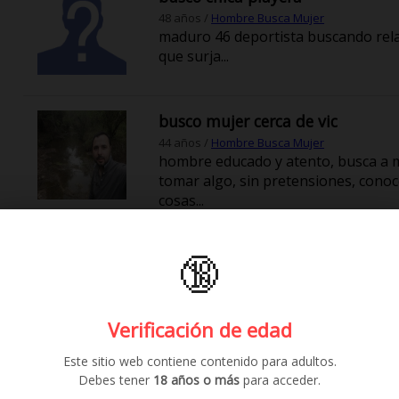
48 años /
Hombre Busca Mujer
maduro 46 deportista buscando rel
que surja...
busco mujer cerca de vic
44 años /
Hombre Busca Mujer
hombre educado y atento, busca a m
tomar algo, sin pretensiones, conoce
cosas...
🔞
relación de compañía
52 años /
Hombre Busca Mujer
hola soy javier 52 años y me gustar
que esté de acuerdo para pasar al
Verificación de edad
brazos y dar cariño recíproco. m...
Este sitio web contiene contenido para adultos.
Debes tener
18 años o más
para acceder.