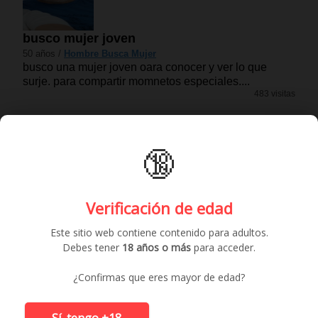
busco mujer joven
50 años /
Hombre Busca Mujer
busco una mujer joven oara conocer y ver lo que
surje. para compartir momnetos especiales....
483 visitas
🔞
Verificación de edad
Este sitio web contiene contenido para adultos.
Debes tener
18 años o más
para acceder.
¿Confirmas que eres mayor de edad?
Sí, tengo +18