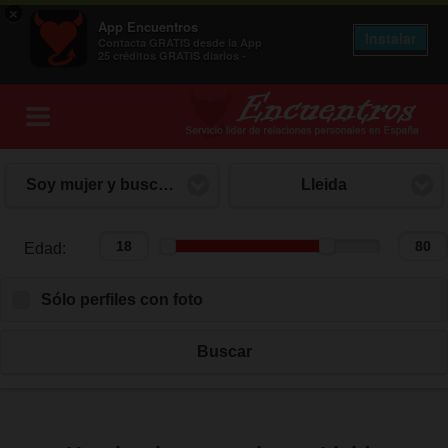
×
App Encuentros
Instalar
Contacta GRATIS desde la App
25 créditos GRATIS diarios -
Soy mujer y busco hombre
Lleida
Edad:
Edad:
Sólo perfiles con foto
Buscar