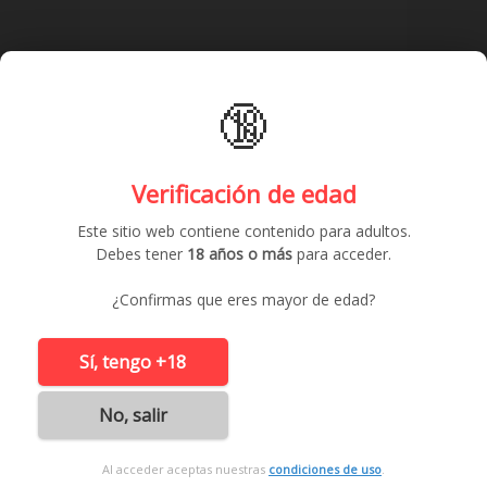
🔞
Verificación de edad
Este sitio web contiene contenido para adultos.
Debes tener
18 años o más
para acceder.
¿Confirmas que eres mayor de edad?
chico busca chica
Sí, tengo +18
43 años /
Hombre Busca Mujer
soy un chico educado,limpio,simpático y más que
descubriréis, ?? ...
No, salir
69 visitas
Al acceder aceptas nuestras
condiciones de uso
.