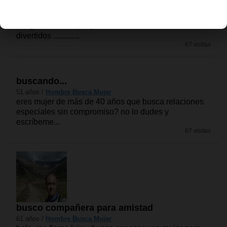
chico busca chica
45 años /
Hombre Busca Mujer
me gusta el amor, te puedo ofrecer momentos
divertidos .............
67 visitas
buscando...
51 años /
Hombre Busca Mujer
eres mujer de más de 40 años que busca relaciones
especiales sin compromiso? no lo dudes y
escríbeme...
67 visitas
busco compañera para amistad
61 años /
Hombre Busca Mujer