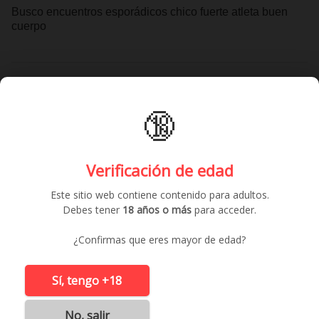
Busco encuentros esporádicos chico fuerte atleta buen
cuerpo
Contactar gratis
🔞
Anuncios similares
Verificación de edad
Este sitio web contiene contenido para adultos.
Debes tener
18 años o más
para acceder.
¿Confirmas que eres mayor de edad?
Sí, tengo +18
No, salir