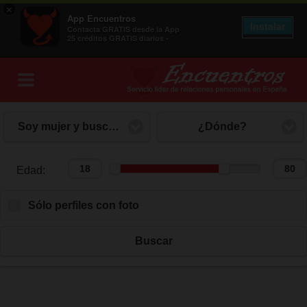
×
App Encuentros
Instalar
Contacta GRATIS desde la App
25 créditos GRATIS diarios -
Soy mujer y busco hombre
¿Dónde?
Edad:
Edad:
Sólo perfiles con foto
Buscar