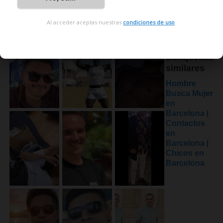
Al acceder aceptas nuestras
condiciones de uso
.
Búsquedas
similares
Hombre
Busca Mujer
en
Barcelona
|
Contactos
en
Barcelona
|
Chicos en
Barcelona