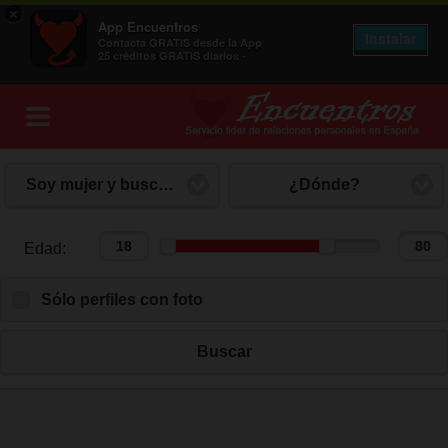
×
App Encuentros
Instalar
Contacta GRATIS desde la App
25 créditos GRATIS diarios -
Soy mujer y busco hombre
¿Dónde?
Edad:
Edad:
Sólo perfiles con foto
Buscar