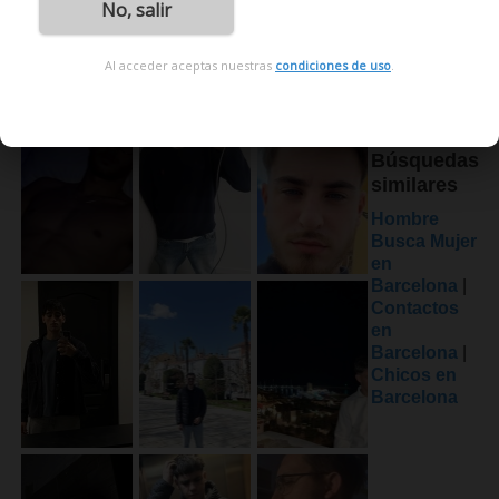
No, salir
Al acceder aceptas nuestras
condiciones de uso
.
Búsquedas
similares
Hombre
Busca Mujer
en
Barcelona
|
Contactos
en
Barcelona
|
Chicos en
Barcelona