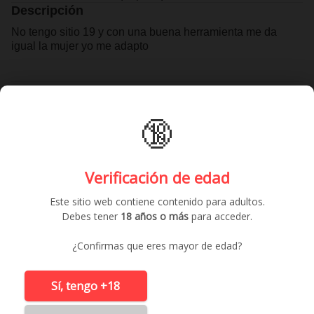
Descripción
No tengo sitio 19 y con una buena herramienta me da
igual la mujer yo me adapto
Contactar gratis
🔞
Anuncios similares
Verificación de edad
Este sitio web contiene contenido para adultos.
Debes tener
18 años o más
para acceder.
¿Confirmas que eres mayor de edad?
Sí, tengo +18