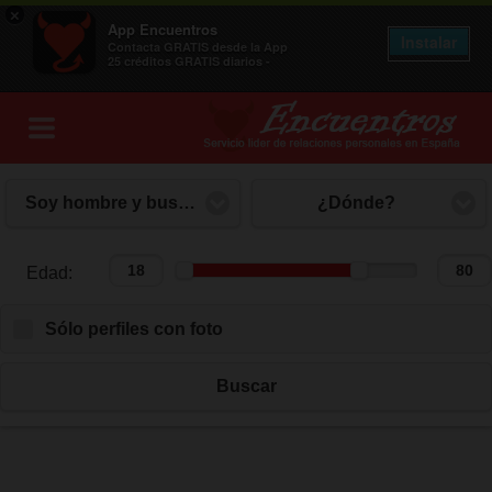
×
App Encuentros
Instalar
Contacta GRATIS desde la App
25 créditos GRATIS diarios -
Soy hombre y busco mujer
¿Dónde?
Edad:
Edad:
Sólo perfiles con foto
Buscar