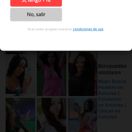
Sí, tengo +18
No, salir
Al acceder aceptas nuestras
condiciones de uso
.
Búsquedas
similares
Mujer Busca
Hombre en
Asturias
|
Contactos
en Asturias
|
Chicas en
Asturias