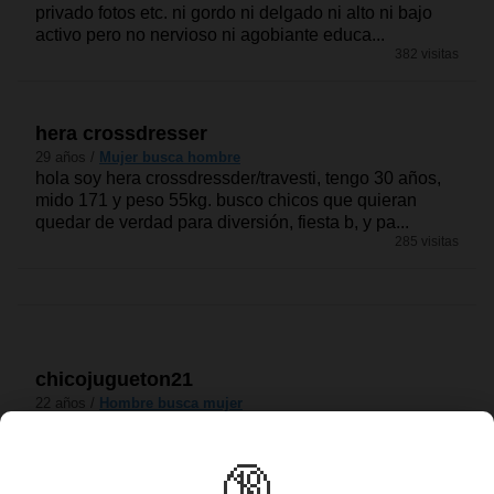
privado fotos etc. ni gordo ni delgado ni alto ni bajo
activo pero no nervioso ni agobiante educa...
382 visitas
hera crossdresser
29 años /
Mujer busca hombre
hola soy hera crossdressder/travesti, tengo 30 años,
mido 171 y peso 55kg. busco chicos que quieran
quedar de verdad para diversión, fiesta b, y pa...
285 visitas
chicojugueton21
22 años /
Hombre busca mujer
soy muy fogoso y amo dar placer también abierto a
chatear ?...
73 visitas
🔞