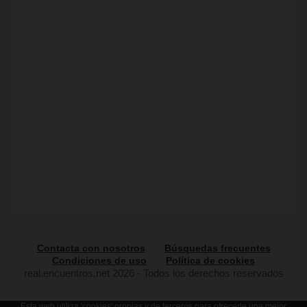
Contacta con nosotros
Búsquedas frecuentes
Condiciones de uso
Política de cookies
real.encuentros.net 2026 - Todos los derechos reservados
Esta web utiliza 'cookies' propias y de terceros para ofrecerle una mejor