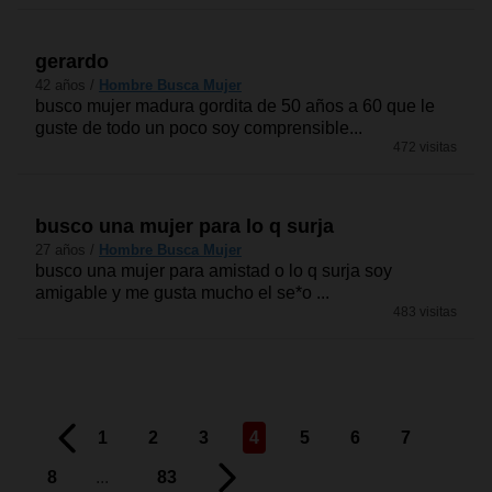
gerardo
42 años /
Hombre Busca Mujer
busco mujer madura gordita de 50 años a 60 que le
guste de todo un poco soy comprensible...
472 visitas
busco una mujer para lo q surja
27 años /
Hombre Busca Mujer
busco una mujer para amistad o lo q surja soy
amigable y me gusta mucho el se*o ...
483 visitas
1
2
3
4
5
6
7
8
...
83