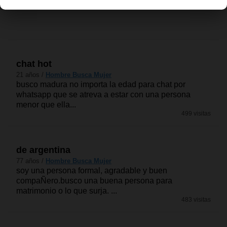
chat hot
21 años /
Hombre Busca Mujer
busco madura no importa la edad para chat por
whatsapp que se atreva a estar con una persona
menor que ella...
499 visitas
de argentina
77 años /
Hombre Busca Mujer
soy una persona formal, agradable y buen
compaÑero.busco una buena persona para
matrimonio o lo que surja. ...
483 visitas