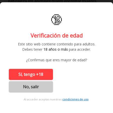
naturaleza los animales quiero encontrar mujeres
abiertas a todo sin ningun compromiso...
927 visitas
🔞
busco chica interesada en probar cualquier
Verificación de edad
tipo de cosas
26 años /
Hombre Busca Mujer
Este sitio web contiene contenido para adultos.
busco chica interesada en probar cualquier tipo de
Debes tener
18 años o más
para acceder.
cosas ...
526 visitas
¿Confirmas que eres mayor de edad?
Sí, tengo +18
No, salir
Al acceder aceptas nuestras
condiciones de uso
.