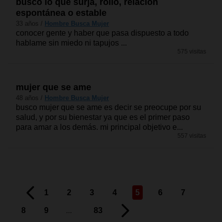
busco lo que surja, rollo, relación
espontánea o estable
33 años /
Hombre Busca Mujer
conocer gente y haber que pasa dispuesto a todo
hablame sin miedo ni tapujos ...
575 visitas
mujer que se ame
48 años /
Hombre Busca Mujer
busco mujer que se ame es decir se preocupe por su
salud, y por su bienestar ya que es el primer paso
para amar a los demás. mi principal objetivo e...
557 visitas
1
2
3
4
5
6
7
8
9
...
83