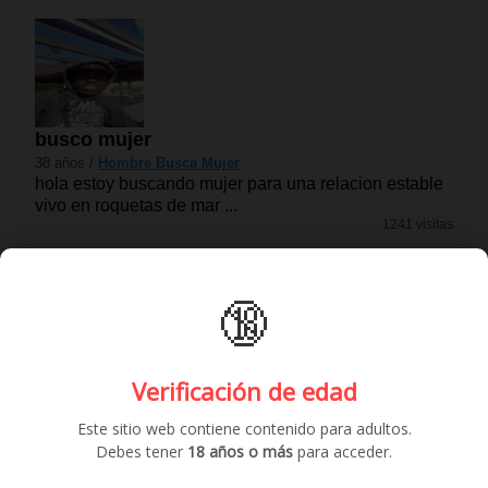
busco mujer
38 años /
Hombre Busca Mujer
hola estoy buscando mujer para una relacion estable
vivo en roquetas de mar ...
1241 visitas
🔞
Verificación de edad
Este sitio web contiene contenido para adultos.
Debes tener
18 años o más
para acceder.