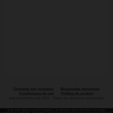
Contacta con nosotros
Búsquedas frecuentes
Condiciones de uso
Política de cookies
real.encuentros.net 2026 - Todos los derechos reservados
Esta web utiliza 'cookies' propias y de terceros para ofrecerle una mejor
experiencia y servicio. Al navegar o utilizar nuestros servicios el usuario acepta el